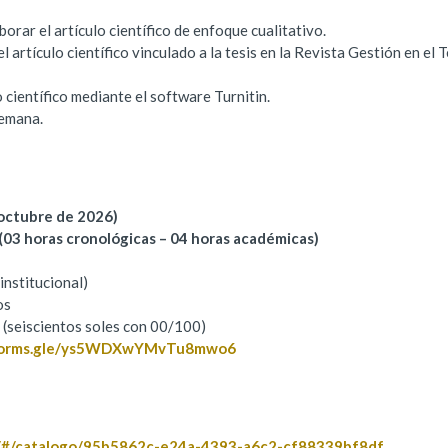
rar el artículo científico de enfoque cualitativo.
 artículo científico vinculado a la tesis en la Revista Gestión en el 
o científico mediante el software Turnitin.
semana.
 octubre de 2026)
 (03 horas cronológicas – 04 horas académicas)
institucional)
os
0 (seiscientos soles con 00/100)
/forms.gle/ys5WDXwYMvTu8mwo6
e/#/catalogo/95b5862c-e24a-4393-a6c2-cf88339bf8df