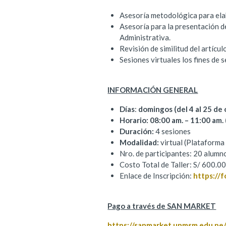
Asesoría metodológica para elabo
Asesoría para la presentación del
Administrativa.
Revisión de similitud del artícul
Sesiones virtuales los fines de 
INFORMACIÓN GENERAL
Días
:
domingos (del 4 al 25 de
Horario: 08:00 am. – 11:00 am.
Duración:
4 sesiones
Modalidad:
virtual (Plataforma 
Nro. de participantes: 20 alumn
Costo Total de Taller: S/ 600.0
Enlace de Inscripción:
https:/
Pago a través de SAN MARKET
https://sanmarket.unmsm.edu.p