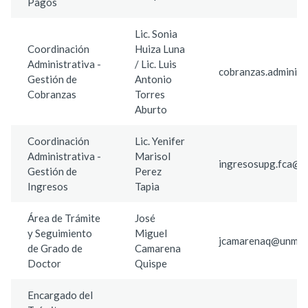
Pagos
Lic. Sonia
Coordinación
Huiza Luna
Administrativa -
/ Lic. Luis
cobranzas.adminis
Gestión de
Antonio
Cobranzas
Torres
Aburto
Coordinación
Lic. Yenifer
Administrativa -
Marisol
ingresosupg.fca@u
Gestión de
Perez
Ingresos
Tapia
Área de Trámite
José
y Seguimiento
Miguel
jcamarenaq@unmsm
de Grado de
Camarena
Doctor
Quispe
Encargado del