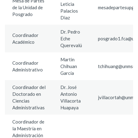
Mesa de Partes
Leticia
de la Unidad de
mesadepartesupg.a
Palacios
Posgrado
Diaz
Dr. Pedro
Coordinador
Eche
posgrado1.fca@un
Académico
Querevalú
Martin
Coordinador
Chihuan
tchihuang@unmsm.
Administrativo
García
Coordinador del
Dr. José
Doctorado en
Antonio
jvillacortah@unmsm
Ciencias
Villacorta
Administrativas
Huapaya
Coordinador de
la Maestría en
Administración