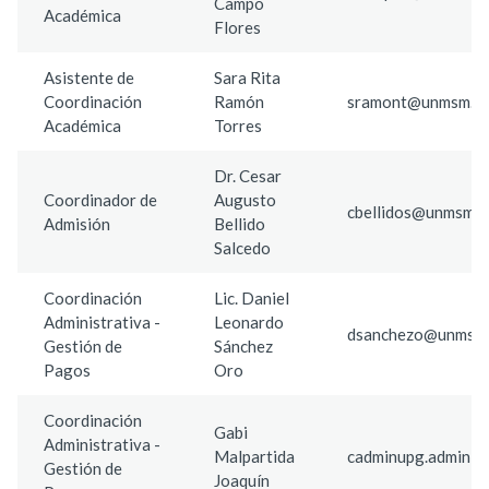
Campo
Académica
Flores
Asistente de
Sara Rita
Coordinación
Ramón
sramont@unmsm.ed
Académica
Torres
Dr. Cesar
Coordinador de
Augusto
cbellidos@unmsm.e
Admisión
Bellido
Salcedo
Coordinación
Lic. Daniel
Administrativa -
Leonardo
dsanchezo@unmsm.
Gestión de
Sánchez
Pagos
Oro
Coordinación
Gabi
Administrativa -
Malpartida
cadminupg.adminis
Gestión de
Joaquín