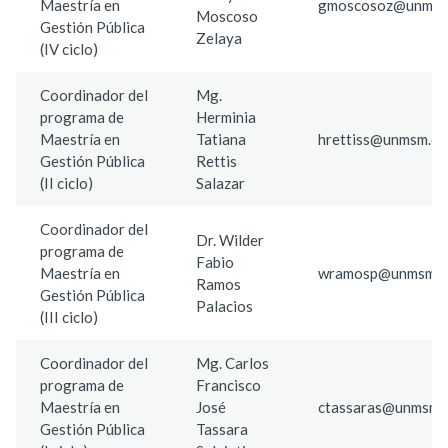
Maestría en
gmoscosoz@unmsm
Moscoso
Gestión Pública
Zelaya
(IV ciclo)
Coordinador del
Mg.
programa de
Herminia
Maestría en
Tatiana
hrettiss@unmsm.ed
Gestión Pública
Rettis
(II ciclo)
Salazar
Coordinador del
Dr. Wilder
programa de
Fabio
Maestría en
wramosp@unmsm.e
Ramos
Gestión Pública
Palacios
(III ciclo)
Coordinador del
Mg. Carlos
programa de
Francisco
Maestría en
José
ctassaras@unmsm.e
Gestión Pública
Tassara