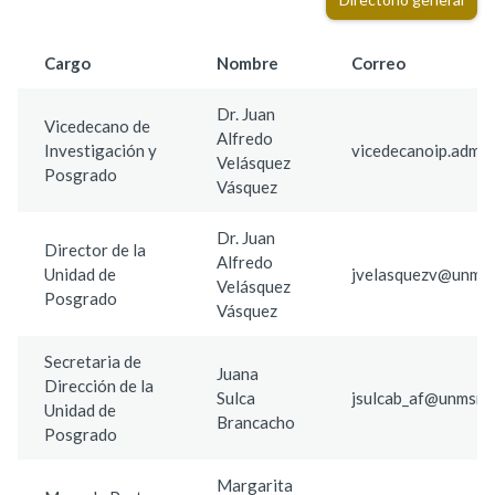
Cargo
Nombre
Correo
Dr. Juan
Vicedecano de
Alfredo
Investigación y
vicedecanoip.admi
Velásquez
Posgrado
Vásquez
Dr. Juan
Director de la
Alfredo
Unidad de
jvelasquezv@unmsm
Velásquez
Posgrado
Vásquez
Secretaria de
Juana
Dirección de la
Sulca
jsulcab_af@unmsm.
Unidad de
Brancacho
Posgrado
Margarita