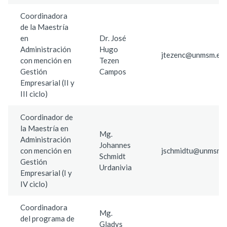
Coordinadora
de la Maestría
en
Dr. José
Administración
Hugo
jtezenc@unmsm.edu
con mención en
Tezen
Gestión
Campos
Empresarial (II y
III ciclo)
Coordinador de
la Maestría en
Mg.
Administración
Johannes
con mención en
jschmidtu@unmsm.e
Schmidt
Gestión
Urdanivia
Empresarial (I y
IV ciclo)
Coordinadora
Mg.
del programa de
Gladys