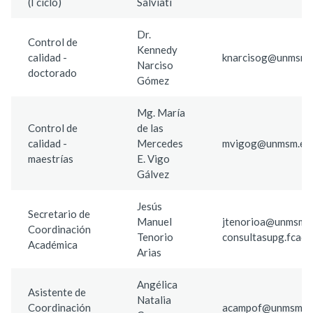
(I ciclo)
Salviati
Dr.
Control de
Kennedy
calidad -
knarcisog@unmsm.
Narciso
doctorado
Gómez
Mg. María
Control de
de las
calidad -
Mercedes
mvigog@unmsm.edu
maestrías
E. Vigo
Gálvez
Jesús
Secretario de
Manuel
jtenorioa@unmsm.e
Coordinación
Tenorio
consultasupg.fca@
Académica
Arias
Angélica
Asistente de
Natalia
Coordinación
acampof@unmsm.ed